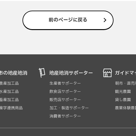
前のページに戻る
市の地産地消
地産地消サポーター
ガイドマ
 農産加工品
生産者サポーター
朝市・直売
 水産加工品
飲食店サポーター
観光農園
 畜産加工品
販売店サポーター
貸し農園
 産学連携商品
加工・製造サポーター
農業体験農
消費者サポーター