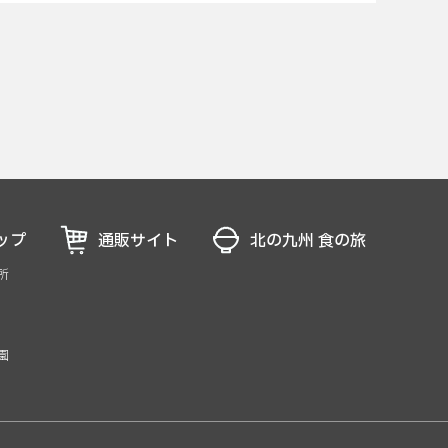
ップ
通販サイト
北の九州 食の旅
所
園