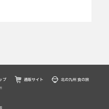
ップ
通販サイト
北の九州 食の旅
所
園