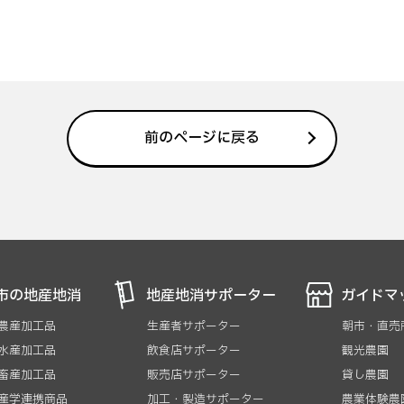
前のページに戻る
市の地産地消
地産地消サポーター
ガイドマ
 農産加工品
生産者サポーター
朝市・直売
 水産加工品
飲食店サポーター
観光農園
 畜産加工品
販売店サポーター
貸し農園
 産学連携商品
加工・製造サポーター
農業体験農