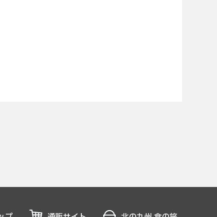
ップ
通販サイト
北の九州 食の旅