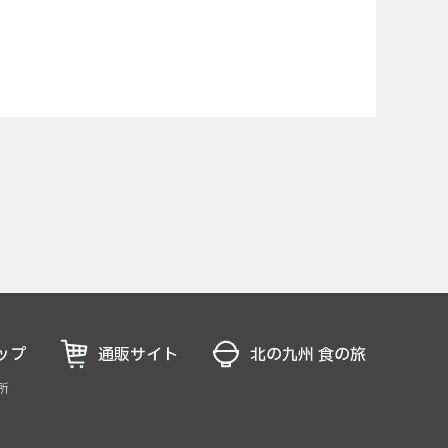
ップ
通販サイト
北の九州 食の旅
所