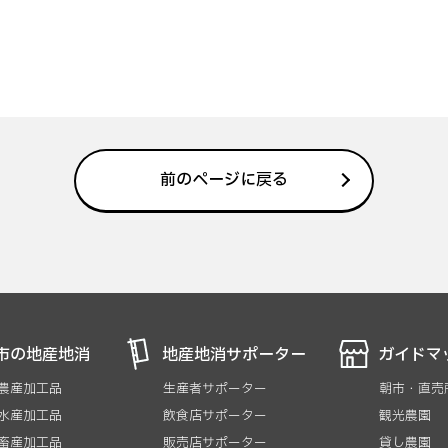
前のページに戻る
市の地産地消
地産地消サポーター
ガイドマ
 農産加工品
生産者サポーター
朝市・直売
 水産加工品
飲食店サポーター
観光農園
 畜産加工品
販売店サポーター
貸し農園