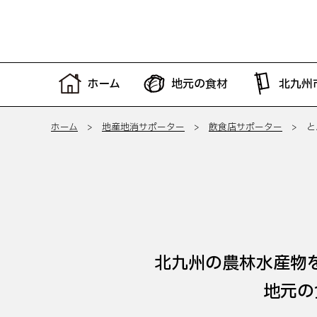
ホーム
地元の食材
北九州
ホーム
>
地産地消サポーター
>
飲食店サポーター
> と
北九州の農林水産物
地元の