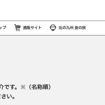
ップ
通販サイト
北の九州 食の旅
介です。※（名称順）
ださい。