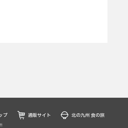
ップ
通販サイト
北の九州 食の旅
所