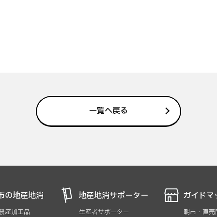
一覧へ戻る
市の地産地消
地産地消サポーター
ガイドマ
 農産加工品
生産者サポーター
朝市・直売