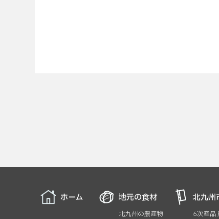
ホーム
地元の食材
北九州
北九州の農産物
6次産品