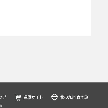
ップ
通販サイト
北の九州 食の旅
所