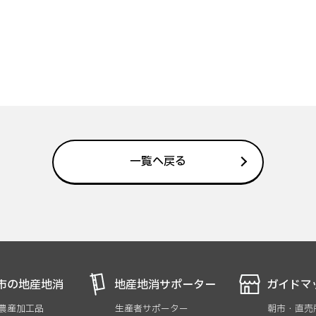
一覧へ戻る
市の地産地消
地産地消サポーター
ガイドマ
 農産加工品
生産者サポーター
朝市・直売