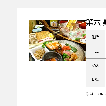
第六 
住所
TEL
FAX
URL
私はECO