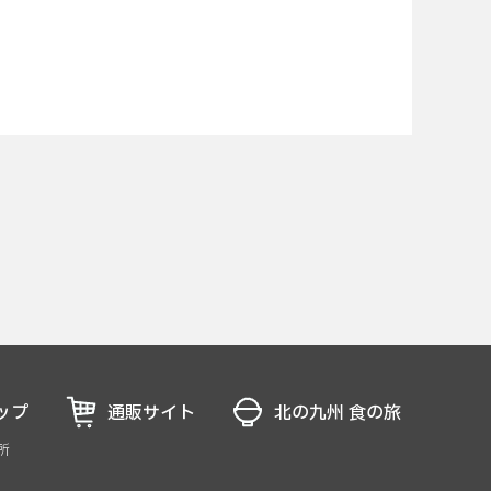
ップ
通販サイト
北の九州 食の旅
所